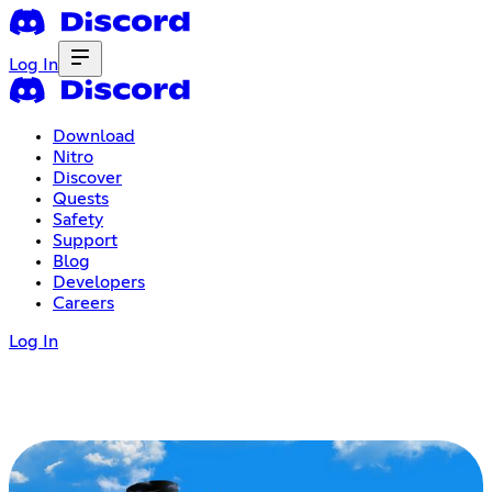
Log In
Download
Nitro
Discover
Quests
Safety
Support
Blog
Developers
Careers
Log In