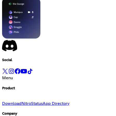
Social
Menu
Product
Download
Nitro
Status
App Directory
Company