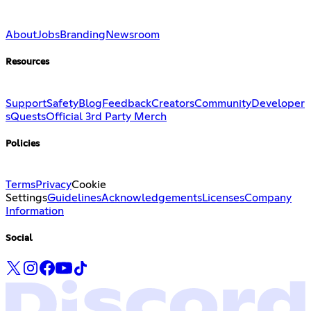
About
Jobs
Branding
Newsroom
Resources
Support
Safety
Blog
Feedback
Creators
Community
Developer
s
Quests
Official 3rd Party Merch
Policies
Terms
Privacy
Cookie
Settings
Guidelines
Acknowledgements
Licenses
Company
Information
Social