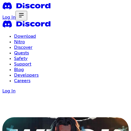
Log In
Download
Nitro
Discover
Quests
Safety
Support
Blog
Developers
Careers
Log In