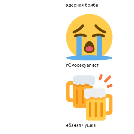
ядерная бомба
гОмосекуалист
ебаная чушка