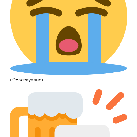
гОмосекуалист