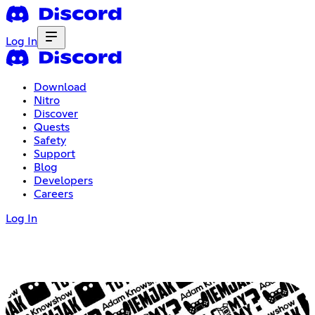
Log In
Download
Nitro
Discover
Quests
Safety
Support
Blog
Developers
Careers
Log In