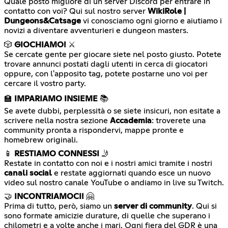
Quale posto migliore di un server Discord per entrare in
contatto con voi? Qui sul nostro server
WikiRole |
Dungeons&Catsage
vi conosciamo ogni giorno e aiutiamo i
novizi a diventare avventurieri e dungeon masters.
🎲
GIOCHIAMO!
⚔️
Se cercate gente per giocare siete nel posto giusto. Potete
trovare annunci postati dagli utenti in cerca di giocatori
oppure, con l'apposito tag, potete postarne uno voi per
cercare il vostro party.
🏫
IMPARIAMO INSIEME
📚
Se avete dubbi, perplessità o se siete insicuri, non esitate a
scrivere nella nostra sezione
Accademia
: troverete una
community pronta a rispondervi, mappe pronte e
homebrew originali.
📱
RESTIAMO CONNESSI
🤳
Restate in contatto con noi e i nostri amici tramite i nostri
canali social
e restate aggiornati quando esce un nuovo
video sul nostro canale YouTube o andiamo in live su Twitch.
🤝
INCONTRIAMOCI!
🤗
Prima di tutto, però, siamo un
server di community
. Qui si
sono formate amicizie durature, di quelle che superano i
chilometri e a volte anche i mari. Ogni fiera del GDR è una