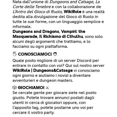
Nata dall’unione di
Dungeons and Catsage
,
La
Corte delle Tenebre
e con la collaborazione de
L’Antro del Gioco di Ruolo
,
WikiRole
è una realtà
dedita alla divulgazione del Gioco di Ruolo in
tutte le sue forme, con un linguaggio semplice e
Dungeons and Dragons
,
Vampiri: the
Masquerade
,
Il Richiamo di Cthulhu
, sono solo
alcuni degli argomenti che trattiamo, e lo
facciamo su ogni piattaforma.
🖐️
CONOSCIAMOCI
🧑
Quale posto migliore di un server Discord per
entrare in contatto con voi? Qui sul nostro server
WikiRole | Dungeons&Catsage
vi conosciamo
ogni giorno e aiutiamo i novizi a diventare
avventurieri e dungeon masters.
🎲
GIOCHIAMO!
⚔️
Se cercate gente per giocare siete nel posto
giusto. Potete trovare annunci postati dagli
utenti in cerca di giocatori oppure, con
l'apposito tag, potete postarne uno voi per
cercare il vostro party.