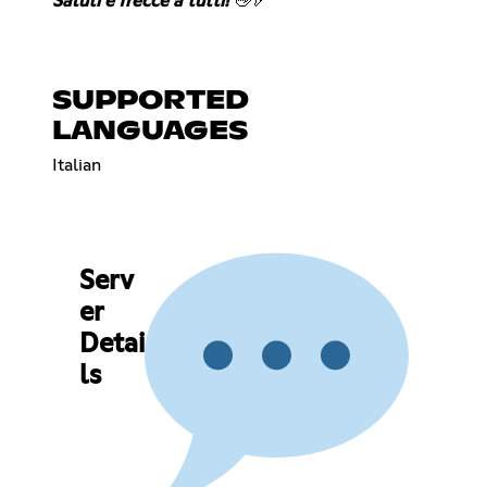
Saluti e frecce a tutti!
👋🏹
SUPPORTED
LANGUAGES
Italian
Serv
er
Detai
ls