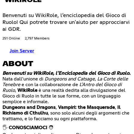
WIKIROLE
Benvenuti su WikiRole, l’enciclopedia del Gioco di
Ruolo! Qui potrete trovare un'aiuto per approcciarvi
ai GDR.
251 Online
2,797 Members
Join Server
ABOUT
Benvenuti su WikiRole, l’Enciclopedia del Gioco di Ruolo.
Nata dall’unione di
Dungeons and Catsage
,
La Corte delle
Tenebre
e con la collaborazione de
L’Antro del Gioco di
Ruolo
,
WikiRole
è una realtà dedita alla divulgazione del
Gioco di Ruolo in tutte le sue forme, con un linguaggio
Dungeons and Dragons
,
Vampiri: the Masquerade
,
Il
Richiamo di Cthulhu
, sono solo alcuni degli argomenti che
trattiamo, e lo facciamo su ogni piattaforma.
🖐️
CONOSCIAMOCI
🧑