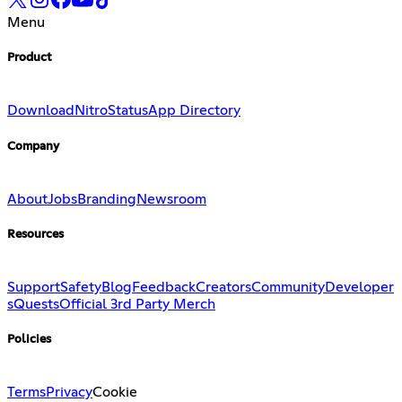
Menu
Product
Download
Nitro
Status
App Directory
Company
About
Jobs
Branding
Newsroom
Resources
Support
Safety
Blog
Feedback
Creators
Community
Developer
s
Quests
Official 3rd Party Merch
Policies
Terms
Privacy
Cookie