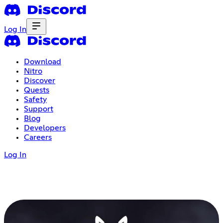
Log In
Download
Nitro
Discover
Quests
Safety
Support
Blog
Developers
Careers
Log In