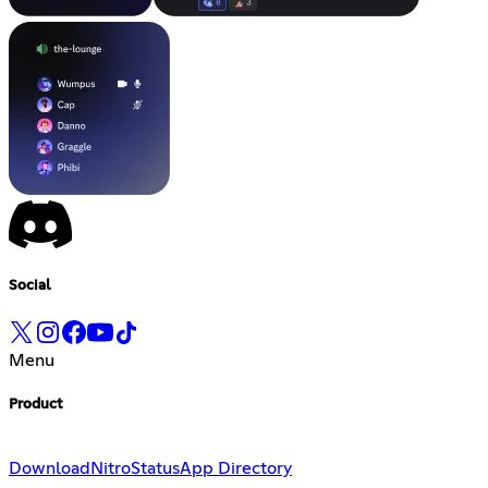
Social
Menu
Product
Download
Nitro
Status
App Directory