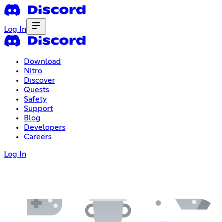
Log In
Download
Nitro
Discover
Quests
Safety
Support
Blog
Developers
Careers
Log In