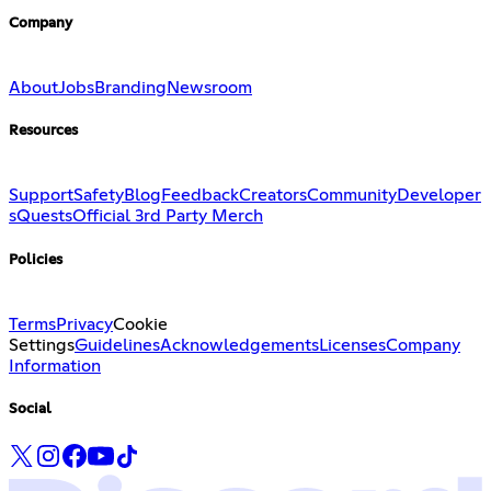
Company
About
Jobs
Branding
Newsroom
Resources
Support
Safety
Blog
Feedback
Creators
Community
Developer
s
Quests
Official 3rd Party Merch
Policies
Terms
Privacy
Cookie
Settings
Guidelines
Acknowledgements
Licenses
Company
Information
Social