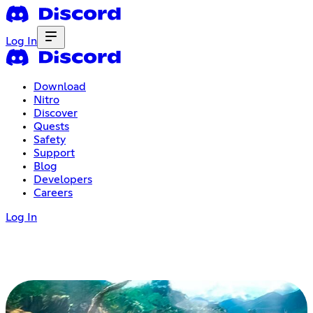
Log In
Download
Nitro
Discover
Quests
Safety
Support
Blog
Developers
Careers
Log In