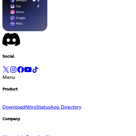
Social
Menu
Product
Download
Nitro
Status
App Directory
Company