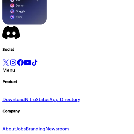
Social
Menu
Product
Download
Nitro
Status
App Directory
Company
About
Jobs
Branding
Newsroom