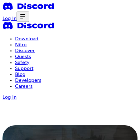
Log In
Download
Nitro
Discover
Quests
Safety
Support
Blog
Developers
Careers
Log In