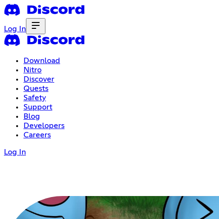
Log In
Download
Nitro
Discover
Quests
Safety
Support
Blog
Developers
Careers
Log In