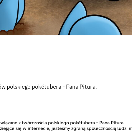
ów polskiego pokétubera - Pana Pitura.
związane z twórczością polskiego pokétubera - Pana Pitura.
ejące się w internecie, jesteśmy zgraną społecznością ludzi m