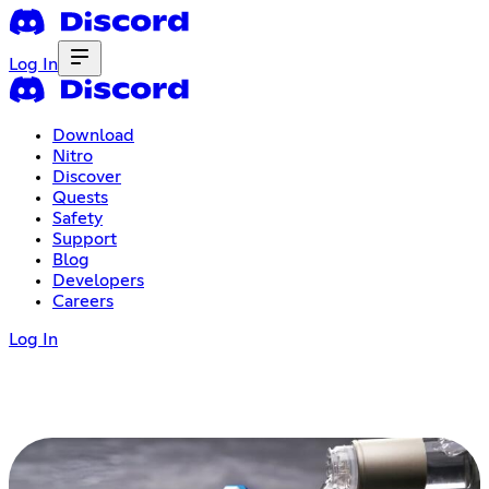
Log In
Download
Nitro
Discover
Quests
Safety
Support
Blog
Developers
Careers
Log In