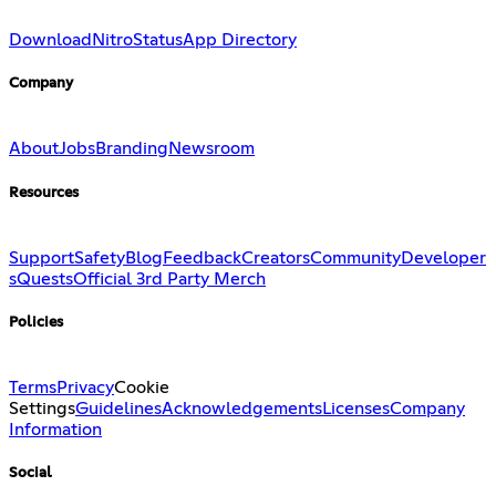
Download
Nitro
Status
App Directory
Company
About
Jobs
Branding
Newsroom
Resources
Support
Safety
Blog
Feedback
Creators
Community
Developer
s
Quests
Official 3rd Party Merch
Policies
Terms
Privacy
Cookie
Settings
Guidelines
Acknowledgements
Licenses
Company
Information
Social