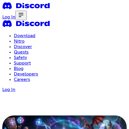
Log In
Download
Nitro
Discover
Quests
Safety
Support
Blog
Developers
Careers
Log In