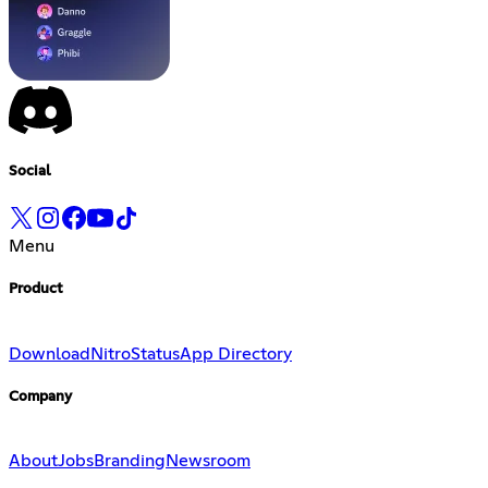
Social
Menu
Product
Download
Nitro
Status
App Directory
Company
About
Jobs
Branding
Newsroom