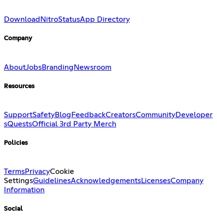
Download
Nitro
Status
App Directory
Company
About
Jobs
Branding
Newsroom
Resources
Support
Safety
Blog
Feedback
Creators
Community
Developer
s
Quests
Official 3rd Party Merch
Policies
Terms
Privacy
Cookie
Settings
Guidelines
Acknowledgements
Licenses
Company
Information
Social