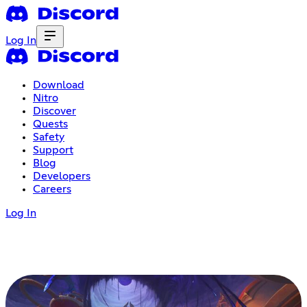
Log In
Download
Nitro
Discover
Quests
Safety
Support
Blog
Developers
Careers
Log In