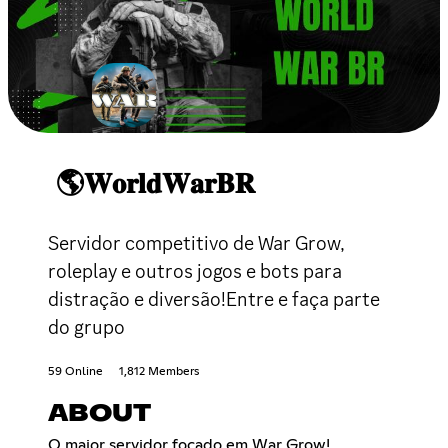
🌎𝐖𝐨𝐫𝐥𝐝𝐖𝐚𝐫𝐁𝐑
Servidor competitivo de War Grow,
roleplay e outros jogos e bots para
distração e diversão!Entre e faça parte
do grupo
59 Online
1,812 Members
ABOUT
O maior servidor focado em War Grow!