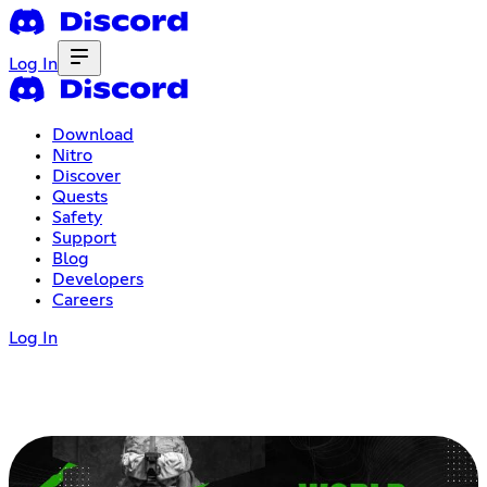
Log In
Download
Nitro
Discover
Quests
Safety
Support
Blog
Developers
Careers
Log In