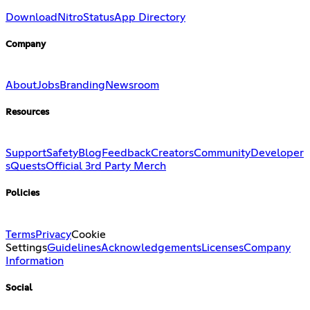
Download
Nitro
Status
App Directory
Company
About
Jobs
Branding
Newsroom
Resources
Support
Safety
Blog
Feedback
Creators
Community
Developer
s
Quests
Official 3rd Party Merch
Policies
Terms
Privacy
Cookie
Settings
Guidelines
Acknowledgements
Licenses
Company
Information
Social