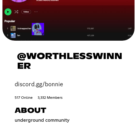
@WORTHLESSWINN
ER
discord.gg/bonnie
517 Online
3,332 Members
ABOUT
underground community ‎ ‎ ‎ ‎ ‎ ‎ ‎ ‎ ‎ ‎ ‎ ‎ ‎ ‎ ‎ ‎ ‎ ‎ ‎ ‎ ‎ ‎ ‎ ‎ ‎ ‎ ‎ ‎‎ ‎ ‎ ‎ ‎ ‎ ‎ ‎ ‎ ‎ ‎ ‎ ‎ ‎ ‎ ‎
‎ ‎ ‎ ‎ ‎ ‎‎ ‎ ‎ ‎ ‎ ‎ ‎ ‎ ‎ ‎ ‎ ‎ ‎ ‎ ‎ ‎ ‎ ‎ ‎ ‎ ‎ ‎‎ ‎ ‎ ‎ ‎ ‎ ‎ ‎ ‎ ‎ ‎ ‎ ‎ ‎ ‎ ‎ ‎ ‎ ‎ ‎ ‎ ‎‎ ‎ ‎ ‎ ‎ ‎ ‎ ‎ ‎ ‎ ‎ ‎ ‎ ‎ ‎ ‎ ‎ ‎ ‎ ‎ ‎ ‎‎ ‎ ‎ ‎ ‎ ‎ ‎ ‎ ‎ ‎ ‎ ‎ ‎ ‎ ‎ ‎ ‎ ‎ ‎ ‎ ‎
‎‎ ‎ ‎ ‎ ‎ ‎ ‎ ‎ ‎ ‎ ‎ ‎ ‎ ‎ ‎ ‎ ‎ ‎ ‎ ‎ ‎ ‎‎ ‎ ‎ ‎ ‎ ‎ ‎ ‎ ‎ ‎ ‎ ‎ ‎ ‎ ‎ ‎ ‎ ‎ ‎ ‎ ‎ ‎‎ ‎ ‎ ‎ ‎ ‎ ‎ ‎ ‎ ‎ ‎ ‎ ‎ ‎ ‎ ‎ ‎ ‎ ‎ ‎ ‎ ‎‎ ‎ ‎ ‎ ‎ ‎ ‎ ‎ ‎ ‎ ‎ ‎ ‎ ‎ ‎ ‎ ‎ ‎ ‎ ‎ ‎ ‎‎ ‎ ‎ ‎ ‎