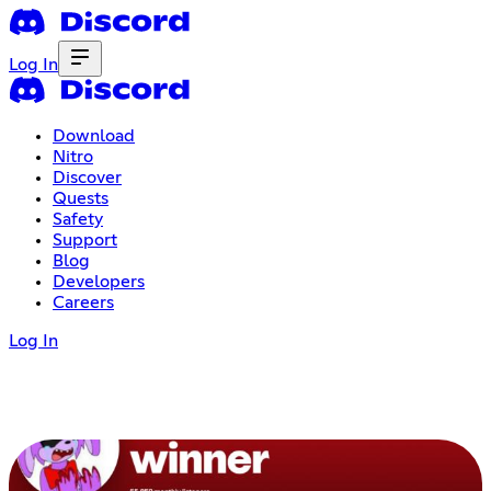
Log In
Download
Nitro
Discover
Quests
Safety
Support
Blog
Developers
Careers
Log In