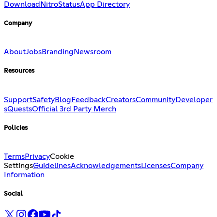
Download
Nitro
Status
App Directory
Company
About
Jobs
Branding
Newsroom
Resources
Support
Safety
Blog
Feedback
Creators
Community
Developer
s
Quests
Official 3rd Party Merch
Policies
Terms
Privacy
Cookie
Settings
Guidelines
Acknowledgements
Licenses
Company
Information
Social