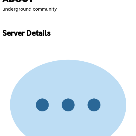
underground community ‎ ‎ ‎ ‎ ‎ ‎ ‎ ‎ ‎ ‎ ‎ ‎ ‎ ‎ ‎ ‎ ‎ ‎ ‎ ‎ ‎ ‎ ‎ ‎ ‎ ‎ ‎ ‎‎ ‎ ‎ ‎ ‎ ‎ ‎ ‎ ‎ ‎ ‎ ‎ ‎ ‎ ‎ ‎ ‎ ‎ ‎ ‎ ‎ ‎‎ ‎ ‎ ‎ ‎ ‎ ‎ ‎ ‎ ‎ ‎ ‎ ‎ ‎ ‎
‎ ‎ ‎ ‎ ‎ ‎ ‎‎ ‎ ‎ ‎ ‎ ‎ ‎ ‎ ‎ ‎ ‎ ‎ ‎ ‎ ‎ ‎ ‎ ‎ ‎ ‎ ‎ ‎‎ ‎ ‎ ‎ ‎ ‎ ‎ ‎ ‎ ‎ ‎ ‎ ‎ ‎ ‎ ‎ ‎ ‎ ‎ ‎ ‎ ‎‎ ‎ ‎ ‎ ‎ ‎ ‎ ‎ ‎ ‎ ‎ ‎ ‎ ‎ ‎ ‎ ‎ ‎ ‎ ‎ ‎ ‎‎ ‎ ‎ ‎ ‎ ‎ ‎ ‎ ‎ ‎ ‎ ‎ ‎ ‎ ‎ ‎ ‎ ‎ ‎ ‎ ‎ ‎‎ ‎ ‎ ‎ ‎ ‎ ‎ ‎ ‎ ‎ ‎ ‎ ‎ ‎ ‎ ‎ ‎ ‎ ‎
‎ ‎ ‎‎ ‎ ‎ ‎ ‎ ‎ ‎ ‎ ‎ ‎ ‎ ‎ ‎ ‎ ‎ ‎ ‎ ‎ ‎ ‎ ‎ ‎‎ ‎ ‎ ‎ ‎ ‎ ‎ ‎ ‎ ‎ ‎ ‎ ‎ ‎ ‎ ‎ ‎ ‎ ‎ ‎ ‎ ‎‎ ‎ ‎ ‎ ‎ ‎ ‎ ‎ ‎ ‎ ‎ ‎ ‎ ‎ ‎ ‎ ‎ ‎ ‎ ‎ ‎ ‎‎ ‎ ‎ ‎ ‎ ‎ ‎ ‎ ‎ ‎ ‎ ‎ ‎ ‎ ‎ ‎ ‎ ‎ ‎ ‎ ‎ ‎ ‎ ‎ ‎ ‎
Server Details