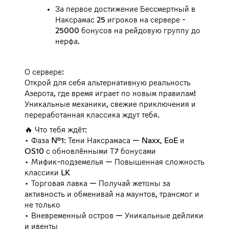
За первое достижение Бессмертный в
Наксрамас 25 игроков на сервере -
25000 бонусов на рейдовую группу до
нерфа.
О сервере:
Открой для себя альтернативную реальность
Азерота, где время играет по новым правилам!
Уникальные механики, свежие приключения и
переработанная классика ждут тебя.
🔥 Что тебя ждёт:
• Фаза №1: Тени Наксрамаса — Naxx, EoE и
OS10 с обновлёнными Т7 бонусами
• Мифик-подземелья — Повышенная сложность
классики LK
• Торговая лавка — Получай жетоны за
активность и обменивай на маунтов, трансмог и
не только
• Вневременный остров — Уникальные дейлики
и ивенты