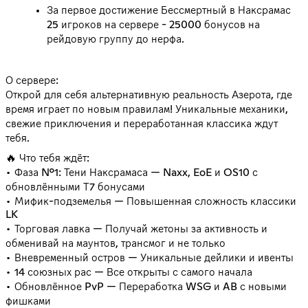
За первое достижение Бессмертный в Наксрамас
25 игроков на сервере - 25000 бонусов на
рейдовую группу до нерфа.
О сервере:
Открой для себя альтернативную реальность Азерота, где
время играет по новым правилам! Уникальные механики,
свежие приключения и переработанная классика ждут
тебя.
🔥 Что тебя ждёт:
• Фаза №1: Тени Наксрамаса — Naxx, EoE и OS10 с
обновлёнными Т7 бонусами
• Мифик-подземелья — Повышенная сложность классики
LK
• Торговая лавка — Получай жетоны за активность и
обменивай на маунтов, трансмог и не только
• Вневременный остров — Уникальные дейлики и ивенты
• 14 союзных рас — Все открыты с самого начала
• Обновлённое PvP — Переработка WSG и AB с новыми
фишками