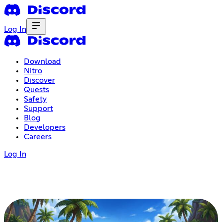
Log In
Download
Nitro
Discover
Quests
Safety
Support
Blog
Developers
Careers
Log In