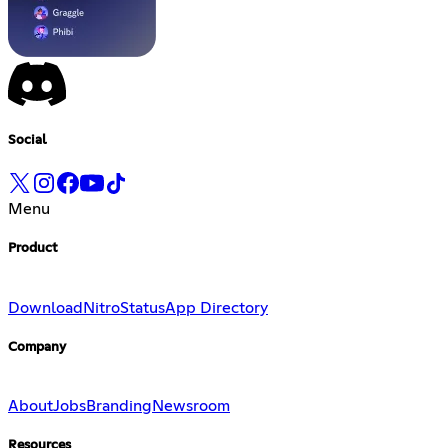
Social
Menu
Product
Download
Nitro
Status
App Directory
Company
About
Jobs
Branding
Newsroom
Resources