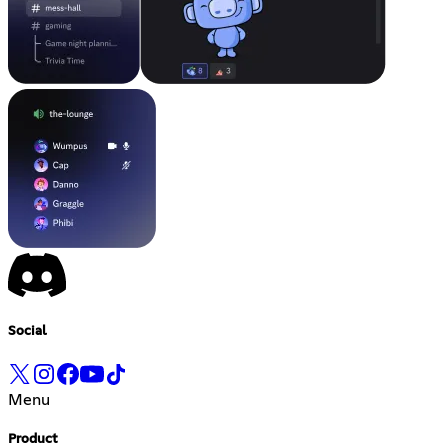
Social
Menu
Product