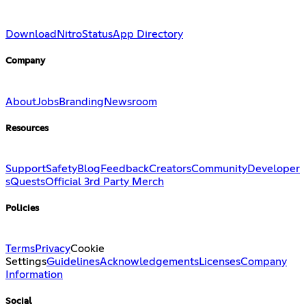
Download
Nitro
Status
App Directory
Company
About
Jobs
Branding
Newsroom
Resources
Support
Safety
Blog
Feedback
Creators
Community
Developer
s
Quests
Official 3rd Party Merch
Policies
Terms
Privacy
Cookie
Settings
Guidelines
Acknowledgements
Licenses
Company
Information
Social