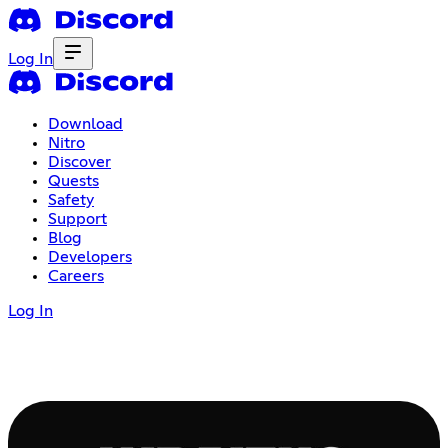
Log In
Download
Nitro
Discover
Quests
Safety
Support
Blog
Developers
Careers
Log In