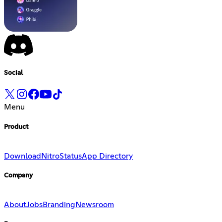
Social
Menu
Product
Download
Nitro
Status
App Directory
Company
About
Jobs
Branding
Newsroom