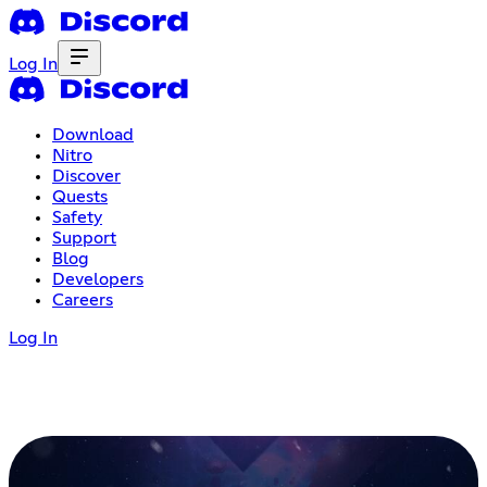
Log In
Download
Nitro
Discover
Quests
Safety
Support
Blog
Developers
Careers
Log In