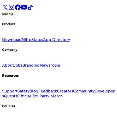
Menu
Product
Download
Nitro
Status
App Directory
Company
About
Jobs
Branding
Newsroom
Resources
Support
Safety
Blog
Feedback
Creators
Community
Developer
s
Quests
Official 3rd Party Merch
Policies