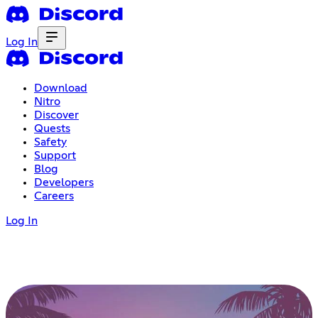
Log In
Download
Nitro
Discover
Quests
Safety
Support
Blog
Developers
Careers
Log In