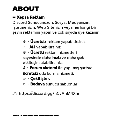
ABOUT
Xepsa Reklam
👑
Discord Sunucunuzun, Sosyal Medyanızın,
İşletmenizin, Web Sitenizin veya herhangi bir
şeyin reklamını yapın ve çok sayıda üye kazanın!
・
Ücretsiz
💎
・
J4J
⚡
・
Ücretli
reklam hizmetleri
💸
sayesinde daha
hızlı
ve daha
çok
・
Forum sistemi
ile yapılmış şartsız
🔓
ücretsiz
・
Çekilişler.
🎉
・
Bedava
sunucu şablonları.
📁
https://discord.gg/hCvAhM4Xhr
🔗: