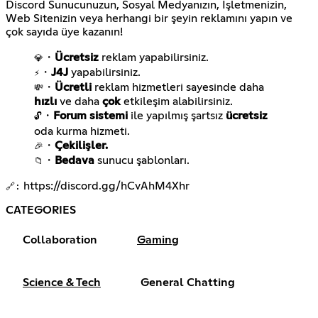
Discord Sunucunuzun, Sosyal Medyanızın, İşletmenizin,
Web Sitenizin veya herhangi bir şeyin reklamını yapın ve
çok sayıda üye kazanın!
・
Ücretsiz
💎
・
J4J
⚡
・
Ücretli
reklam hizmetleri sayesinde daha
💸
hızlı
ve daha
çok
・
Forum sistemi
ile yapılmış şartsız
ücretsiz
🔓
・
Çekilişler.
🎉
・
Bedava
sunucu şablonları.
📁
https://discord.gg/hCvAhM4Xhr
🔗:
CATEGORIES
Collaboration
Gaming
Science & Tech
General Chatting