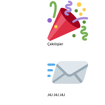
Çekilişler
J4J J4J J4J