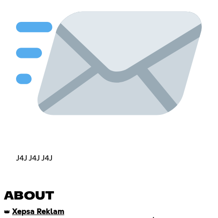
J4J J4J J4J
ABOUT
Xepsa Reklam
👑