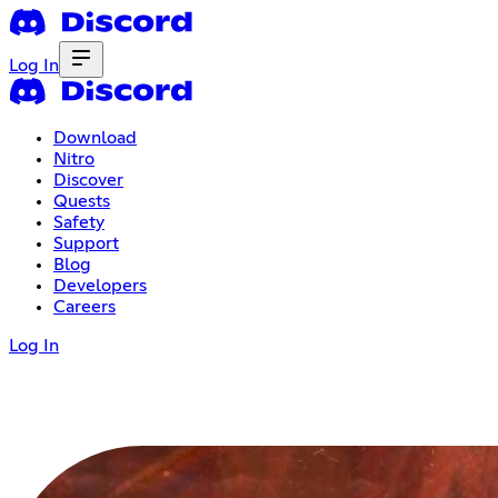
Log In
Download
Nitro
Discover
Quests
Safety
Support
Blog
Developers
Careers
Log In