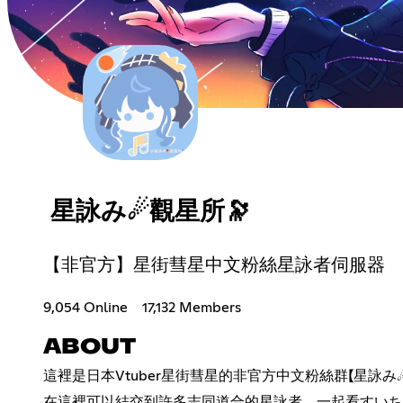
星詠み☄觀星所🔭
【非官方】星街彗星中文粉絲星詠者伺服器
9,054 Online
17,132 Members
ABOUT
這裡是日本Vtuber星街彗星的非官方中文粉絲群【星詠み☄
在這裡可以結交到許多志同道合的星詠者，一起看すいち