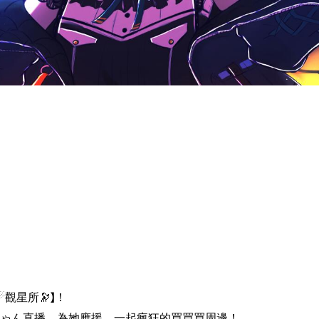
觀星所🔭】！
ゃん直播、為她應援、一起瘋狂的買買買周邊！