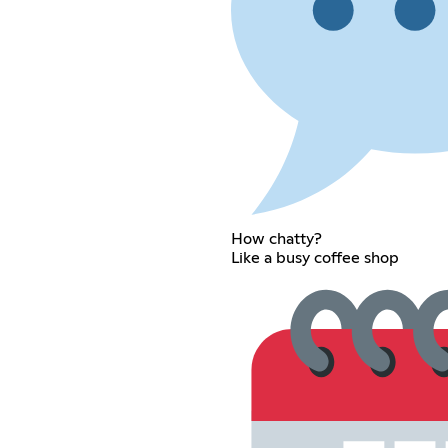
How chatty?
Like a busy coffee shop