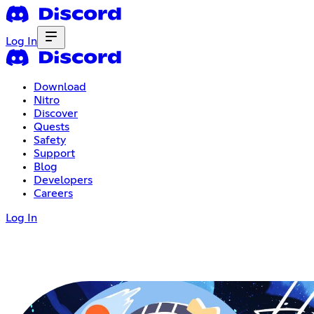
Log In
Download
Nitro
Discover
Quests
Safety
Support
Blog
Developers
Careers
Log In