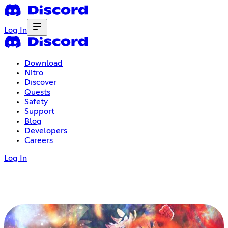
Log In
Download
Nitro
Discover
Quests
Safety
Support
Blog
Developers
Careers
Log In