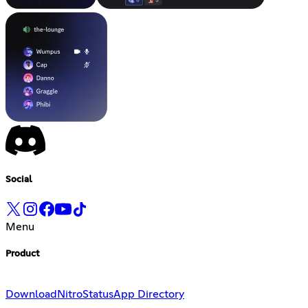
Social
Menu
Product
Download
Nitro
Status
App Directory