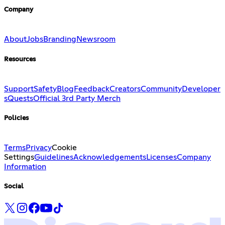
Company
About
Jobs
Branding
Newsroom
Resources
Support
Safety
Blog
Feedback
Creators
Community
Developer
s
Quests
Official 3rd Party Merch
Policies
Terms
Privacy
Cookie
Settings
Guidelines
Acknowledgements
Licenses
Company
Information
Social