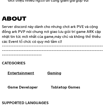
Giới thiệu nhiều người để cũng giam gia góp vui
ABOUT
Server discord này dành cho nhưng chơi ark PVE và cộng
đồng ark PVP nói chung nơi giao lưu giải trí game ARK cập
nhật tin tức mới nhất của game,máy chủ và không thể thiếu
các Event tổ chức có quy mô tầm cỡ
-------------------------------------------------------------
-------------------------------------------------------------
------------------------
CATEGORIES
Entertainment
Gaming
Game Developer
Tabletop Games
SUPPORTED LANGUAGES