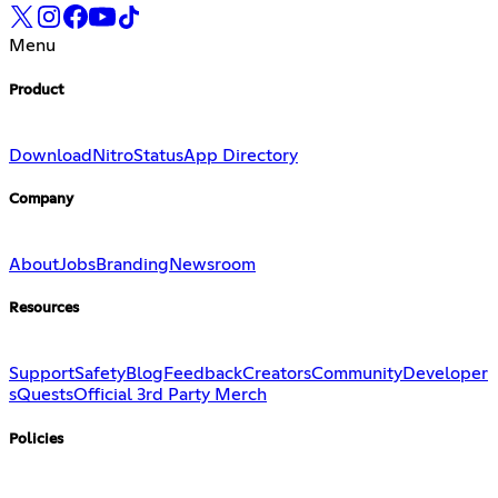
Menu
Product
Download
Nitro
Status
App Directory
Company
About
Jobs
Branding
Newsroom
Resources
Support
Safety
Blog
Feedback
Creators
Community
Developer
s
Quests
Official 3rd Party Merch
Policies