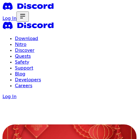
Log In
Download
Nitro
Discover
Quests
Safety
Support
Blog
Developers
Careers
Log In