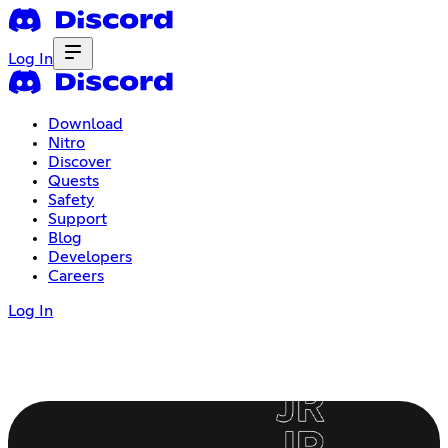
Log In
Download
Nitro
Discover
Quests
Safety
Support
Blog
Developers
Careers
Log In