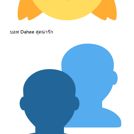
บอท Dahee สุดน่ารัก