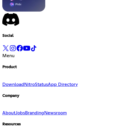
Social
Menu
Product
Download
Nitro
Status
App Directory
Company
About
Jobs
Branding
Newsroom
Resources