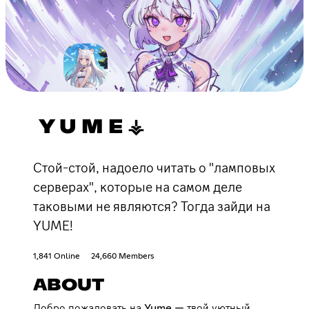
Y U M E ⚶
Стой-стой, надоело читать о "ламповых
серверах", которые на самом деле
таковыми не являются? Тогда зайди на
YUME!
1,841 Online
24,660 Members
ABOUT
Добро пожаловать на Yume — твой уютный