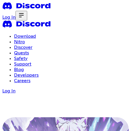
Log In
Download
Nitro
Discover
Quests
Safety
Support
Blog
Developers
Careers
Log In