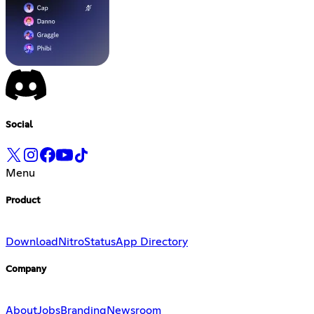
Social
Menu
Product
Download
Nitro
Status
App Directory
Company
About
Jobs
Branding
Newsroom