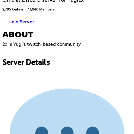
Official Discord server for Yugi2x
2,795 Online
11,940 Members
Join Server
ABOUT
2x Is Yugi's twitch-based community.‎ ‎ ‎ ‎ ‎ ‎ ‎ ‎ ‎ ‎ ‎ ‎ ‎ ‎ ‎ ‎ ‎ ‎ ‎ ‎ ‎ ‎ ‎ ‎ ‎ ‎ ‎ ‎ ‎ ‎ ‎ ‎ ‎ ‎ ‎ ‎ ‎ ‎ ‎ ‎ ‎ ‎
‎ ‎ ‎ ‎ ‎ ‎ ‎ ‎ ‎ ‎ ‎ ‎ ‎ ‎ ‎ ‎ ‎ ‎ ‎ ‎ ‎ ‎ ‎ ‎ ‎ ‎ ‎ ‎ ‎ ‎ ‎ ‎ ‎ ‎ ‎ ‎ ‎ ‎ ‎ ‎ ‎ ‎ ‎ ‎ ‎ ‎ ‎ ‎ ‎ ‎ ‎ ‎ ‎ ‎ ‎ ‎ ‎ ‎ ‎ ‎ ‎ ‎ ‎ ‎ ‎ ‎ ‎ ‎ ‎ ‎ ‎ ‎ ‎ ‎ ‎ ‎ ‎ ‎ ‎ ‎ ‎ ‎ ‎ ‎ ‎ ‎ ‎ ‎ ‎ ‎
Server Details