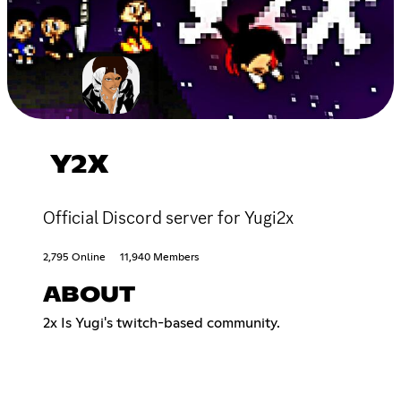
Y2X
Official Discord server for Yugi2x
2,795 Online
11,940 Members
ABOUT
2x Is Yugi's twitch-based community.‎ ‎ ‎ ‎ ‎ ‎ ‎ ‎ ‎ ‎ ‎ ‎ ‎ ‎ ‎ ‎ ‎ ‎ ‎ ‎ ‎ ‎
‎ ‎ ‎ ‎ ‎ ‎ ‎ ‎ ‎ ‎ ‎ ‎ ‎ ‎ ‎ ‎ ‎ ‎ ‎ ‎ ‎ ‎ ‎ ‎ ‎ ‎ ‎ ‎ ‎ ‎ ‎ ‎ ‎ ‎ ‎ ‎ ‎ ‎ ‎ ‎ ‎ ‎ ‎ ‎ ‎ ‎ ‎ ‎ ‎ ‎ ‎ ‎ ‎ ‎ ‎ ‎ ‎ ‎ ‎ ‎ ‎ ‎ ‎ ‎ ‎ ‎ ‎ ‎ ‎ ‎ ‎ ‎ ‎ ‎ ‎ ‎ ‎ ‎ ‎ ‎ ‎ ‎ ‎ ‎ ‎ ‎ ‎ ‎ ‎
‎ ‎ ‎ ‎ ‎ ‎ ‎ ‎ ‎ ‎ ‎ ‎ ‎ ‎ ‎ ‎ ‎ ‎ ‎ ‎ ‎