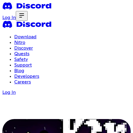
Log In
Download
Nitro
Discover
Quests
Safety
Support
Blog
Developers
Careers
Log In