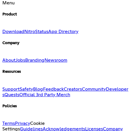
Menu
Product
Download
Nitro
Status
App Directory
Company
About
Jobs
Branding
Newsroom
Resources
Support
Safety
Blog
Feedback
Creators
Community
Developer
s
Quests
Official 3rd Party Merch
Policies
Terms
Privacy
Cookie
Settings
Guidelines
Acknowledgements
Licenses
Company