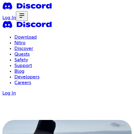
Log In
Download
Nitro
Discover
Quests
Safety
Support
Blog
Developers
Careers
Log In