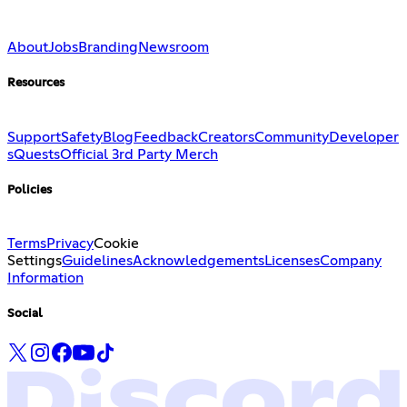
About
Jobs
Branding
Newsroom
Resources
Support
Safety
Blog
Feedback
Creators
Community
Developer
s
Quests
Official 3rd Party Merch
Policies
Terms
Privacy
Cookie
Settings
Guidelines
Acknowledgements
Licenses
Company
Information
Social