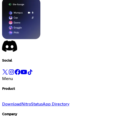
Social
Menu
Product
Download
Nitro
Status
App Directory
Company