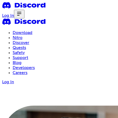
Log In
Download
Nitro
Discover
Quests
Safety
Support
Blog
Developers
Careers
Log In