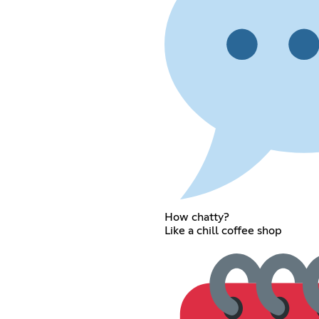
How chatty?
Like a chill coffee shop