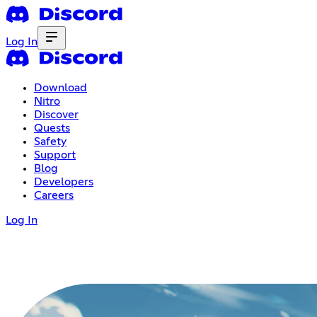
Log In
Download
Nitro
Discover
Quests
Safety
Support
Blog
Developers
Careers
Log In