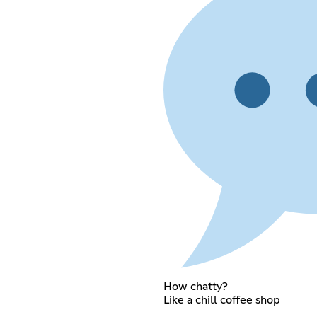
How chatty?
Like a chill coffee shop