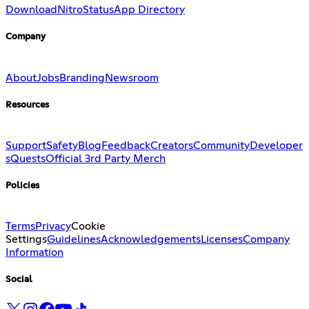
Download
Nitro
Status
App Directory
Company
About
Jobs
Branding
Newsroom
Resources
Support
Safety
Blog
Feedback
Creators
Community
Developer
s
Quests
Official 3rd Party Merch
Policies
Terms
Privacy
Cookie
Settings
Guidelines
Acknowledgements
Licenses
Company
Information
Social