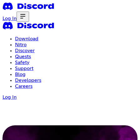
Log In
Download
Nitro
Discover
Quests
Safety
Support
Blog
Developers
Careers
Log In