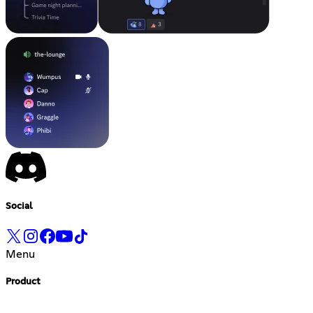
Social
Menu
Product