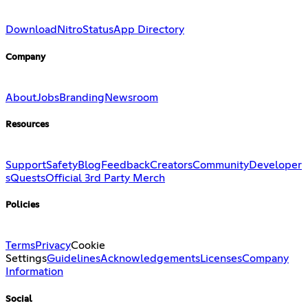
Download
Nitro
Status
App Directory
Company
About
Jobs
Branding
Newsroom
Resources
Support
Safety
Blog
Feedback
Creators
Community
Developer
s
Quests
Official 3rd Party Merch
Policies
Terms
Privacy
Cookie
Settings
Guidelines
Acknowledgements
Licenses
Company
Information
Social