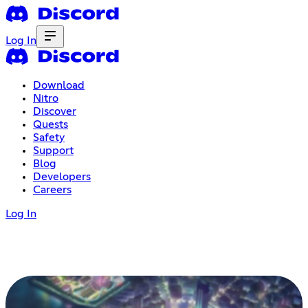
Log In
Download
Nitro
Discover
Quests
Safety
Support
Blog
Developers
Careers
Log In