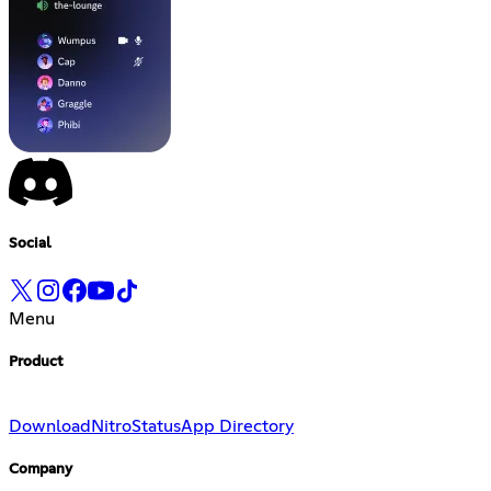
Social
Menu
Product
Download
Nitro
Status
App Directory
Company