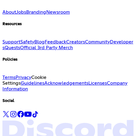
About
Jobs
Branding
Newsroom
Resources
Support
Safety
Blog
Feedback
Creators
Community
Developer
s
Quests
Official 3rd Party Merch
Policies
Terms
Privacy
Cookie
Settings
Guidelines
Acknowledgements
Licenses
Company
Information
Social