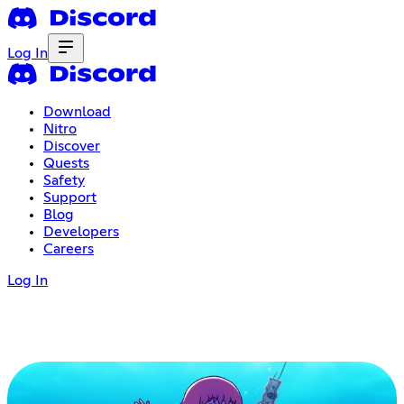
Log In
Download
Nitro
Discover
Quests
Safety
Support
Blog
Developers
Careers
Log In