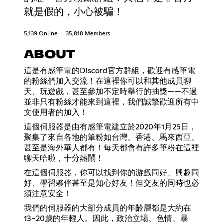
就是假的，小心被騙！
5,139 Online
35,818 Members
ABOUT
這是有感筆電的Discord官方群組，歡迎有感筆電
的粉絲們加入交流！在這裡你可以和其他成員聊
天、玩遊戲，甚至參加不定時舉行的抽獎——不過
並非只有粉絲才能來到這裡，我們誠摯歡迎所有中
文使用者的加入！
這個伺服器是由有感筆電建立於2020年1月25日，
聚集了來自各地的筆粉如台灣、香港、馬來西亞、
甚至是海外華人都有！每天都會有許多筆粉在這裡
聊天哈啦，十分熱鬧！
在這個伺服器，你可以找到你的游戲同好、興趣同
好、學習夥伴甚至是知心好友！但交友的同時也必
須注意安全！
我們的伺服器的大部分成員的年齡層都是大約在
13~20歲的年輕人。因此，政治立場、色情、暴