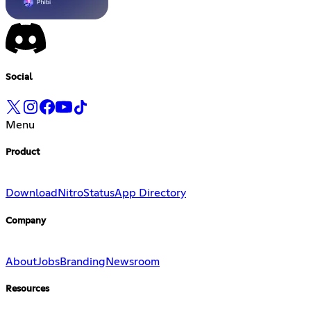
Social
Menu
Product
Download
Nitro
Status
App Directory
Company
About
Jobs
Branding
Newsroom
Resources