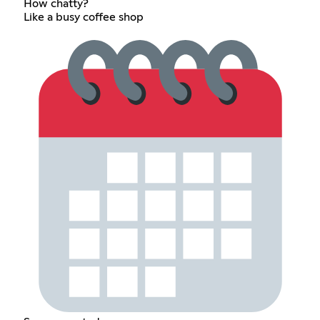
How chatty?
Like a busy coffee shop