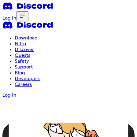
Log In
Download
Nitro
Discover
Quests
Safety
Support
Blog
Developers
Careers
Log In