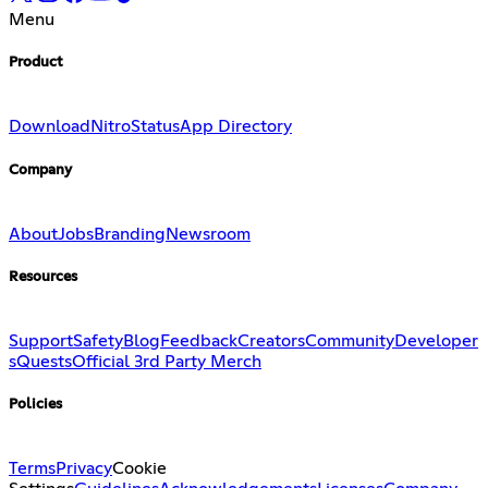
Menu
Product
Download
Nitro
Status
App Directory
Company
About
Jobs
Branding
Newsroom
Resources
Support
Safety
Blog
Feedback
Creators
Community
Developer
s
Quests
Official 3rd Party Merch
Policies
Terms
Privacy
Cookie