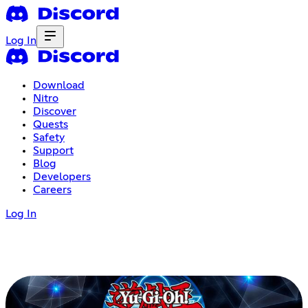
Log In
Download
Nitro
Discover
Quests
Safety
Support
Blog
Developers
Careers
Log In