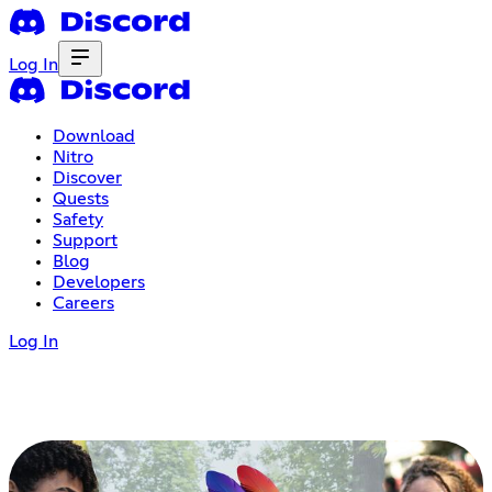
Log In
Download
Nitro
Discover
Quests
Safety
Support
Blog
Developers
Careers
Log In