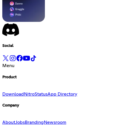
Social
Menu
Product
Download
Nitro
Status
App Directory
Company
About
Jobs
Branding
Newsroom