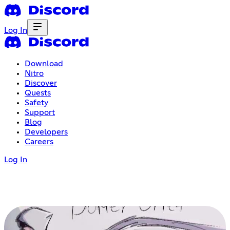
Log In
Download
Nitro
Discover
Quests
Safety
Support
Blog
Developers
Careers
Log In