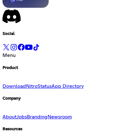
Social
Menu
Product
Download
Nitro
Status
App Directory
Company
About
Jobs
Branding
Newsroom
Resources