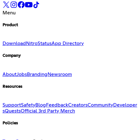
Menu
Product
Download
Nitro
Status
App Directory
Company
About
Jobs
Branding
Newsroom
Resources
Support
Safety
Blog
Feedback
Creators
Community
Developer
s
Quests
Official 3rd Party Merch
Policies