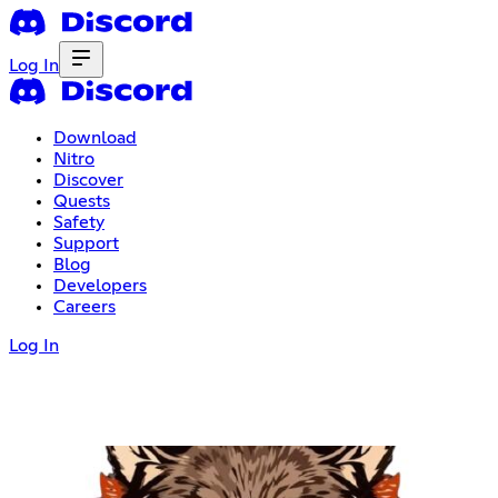
Log In
Download
Nitro
Discover
Quests
Safety
Support
Blog
Developers
Careers
Log In