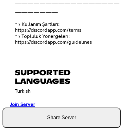
￣￣￣￣￣￣￣￣￣￣￣￣￣￣￣￣￣
￣￣￣￣￣￣￣
꙳ › Kullanım Şartları:
https://discordapp.com/terms
꙳ › Topluluk Yönergeleri:
https://discordapp.com/guidelines
SUPPORTED
LANGUAGES
Turkish
Join Server
Share Server