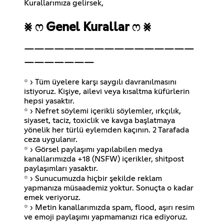
⨳ ෆ Genel Kurallar ෆ ⨳
￣￣￣￣￣￣￣￣￣￣￣￣￣￣￣￣￣
￣￣￣￣￣￣￣
꙳ › Tüm üyelere karşı saygılı davranılmasını
istiyoruz. Kişiye, ailevi veya kısaltma küfürlerin
hepsi yasaktır.
꙳ › Nefret söylemi içerikli söylemler, ırkçılık,
siyaset, taciz, toxiclik ve kavga başlatmaya
yönelik her türlü eylemden kaçının. 2 Tarafada
ceza uygulanır.
꙳ › Görsel paylaşımı yapılabilen medya
kanallarımızda +18 (NSFW) içerikler, shitpost
paylaşımları yasaktır.
꙳ › Sunucumuzda hiçbir şekilde reklam
yapmanıza müsaademiz yoktur. Sonuçta o kadar
emek veriyoruz.
꙳ › Metin kanallarımızda spam, flood, aşırı resim
ve emoji paylaşımı yapmamanızı rica ediyoruz.