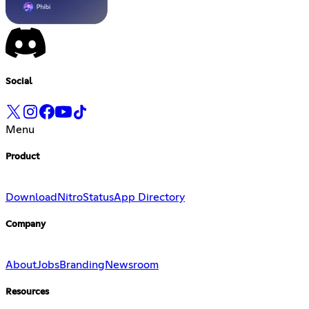
Social
Menu
Product
Download
Nitro
Status
App Directory
Company
About
Jobs
Branding
Newsroom
Resources