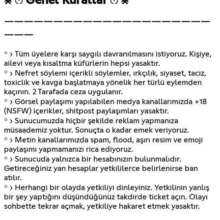
⨳ ෆ Genel Kurallar ෆ ⨳
￣￣￣￣￣￣￣￣￣￣￣￣￣￣￣￣￣￣￣￣￣
￣￣￣
꙳ › Tüm üyelere karşı saygılı davranılmasını istiyoruz. Kişiye,
ailevi veya kısaltma küfürlerin hepsi yasaktır.
꙳ › Nefret söylemi içerikli söylemler, ırkçılık, siyaset, taciz,
toxiclik ve kavga başlatmaya yönelik her türlü eylemden
kaçının. 2 Tarafada ceza uygulanır.
꙳ › Görsel paylaşımı yapılabilen medya kanallarımızda +18
(NSFW) içerikler, shitpost paylaşımları yasaktır.
꙳ › Sunucumuzda hiçbir şekilde reklam yapmanıza
müsaademiz yoktur. Sonuçta o kadar emek veriyoruz.
꙳ › Metin kanallarımızda spam, flood, aşırı resim ve emoji
paylaşımı yapmamanızı rica ediyoruz.
꙳ › Sunucuda yalnızca bir hesabınızın bulunmalıdır.
Getireceğiniz yan hesaplar yetkililerce belirlenirse ban
atılır.
꙳ › Herhangi bir olayda yetkiliyi dinleyiniz. Yetkilinin yanlış
bir şey yaptığını düşündüğünüz takdirde ticket açın. Olayı