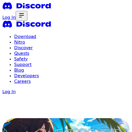
Log In
Download
Nitro
Discover
Quests
Safety
Support
Blog
Developers
Careers
Log In