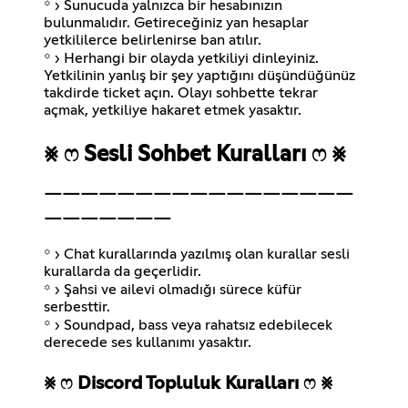
꙳ › Sunucuda yalnızca bir hesabınızın
bulunmalıdır. Getireceğiniz yan hesaplar
yetkililerce belirlenirse ban atılır.
꙳ › Herhangi bir olayda yetkiliyi dinleyiniz.
Yetkilinin yanlış bir şey yaptığını düşündüğünüz
takdirde ticket açın. Olayı sohbette tekrar
⨳ ෆ Sesli Sohbet Kuralları ෆ ⨳
￣￣￣￣￣￣￣￣￣￣￣￣￣￣￣￣￣
￣￣￣￣￣￣￣
꙳ › Chat kurallarında yazılmış olan kurallar sesli
kurallarda da geçerlidir.
꙳ › Şahsi ve ailevi olmadığı sürece küfür
serbesttir.
꙳ › Soundpad, bass veya rahatsız edebilecek
⨳ ෆ Discord Topluluk Kuralları ෆ ⨳