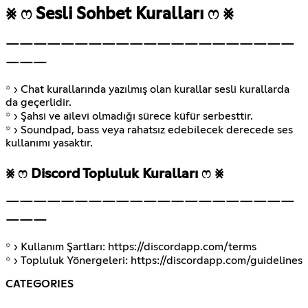
⨳ ෆ Sesli Sohbet Kuralları ෆ ⨳
￣￣￣￣￣￣￣￣￣￣￣￣￣￣￣￣￣￣￣￣￣
￣￣￣
꙳ › Chat kurallarında yazılmış olan kurallar sesli kurallarda
da geçerlidir.
꙳ › Şahsi ve ailevi olmadığı sürece küfür serbesttir.
꙳ › Soundpad, bass veya rahatsız edebilecek derecede ses
⨳ ෆ Discord Topluluk Kuralları ෆ ⨳
￣￣￣￣￣￣￣￣￣￣￣￣￣￣￣￣￣￣￣￣￣
￣￣￣
꙳ › Kullanım Şartları:
https://discordapp.com/terms
꙳ › Topluluk Yönergeleri:
https://discordapp.com/guidelines
CATEGORIES