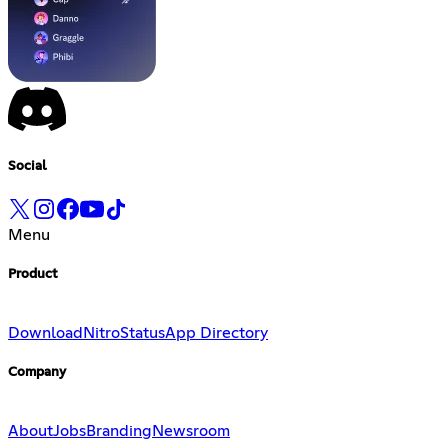
Social
Menu
Product
Download
Nitro
Status
App Directory
Company
About
Jobs
Branding
Newsroom