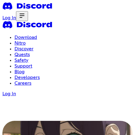
Log In
Download
Nitro
Discover
Quests
Safety
Support
Blog
Developers
Careers
Log In