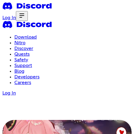
Log In
Download
Nitro
Discover
Quests
Safety
Support
Blog
Developers
Careers
Log In