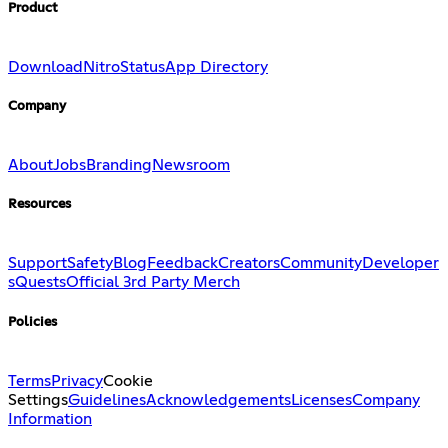
Product
Download
Nitro
Status
App Directory
Company
About
Jobs
Branding
Newsroom
Resources
Support
Safety
Blog
Feedback
Creators
Community
Developer
s
Quests
Official 3rd Party Merch
Policies
Terms
Privacy
Cookie
Settings
Guidelines
Acknowledgements
Licenses
Company
Information