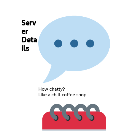
Serv
er
Deta
ils
How chatty?
Like a chill coffee shop