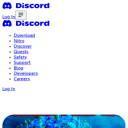
Log In
Download
Nitro
Discover
Quests
Safety
Support
Blog
Developers
Careers
Log In