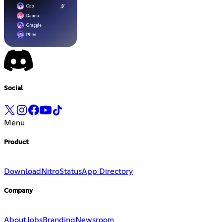
Social
Menu
Product
Download
Nitro
Status
App Directory
Company
About
Jobs
Branding
Newsroom