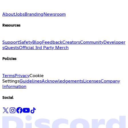
About
Jobs
Branding
Newsroom
Resources
Support
Safety
Blog
Feedback
Creators
Community
Developer
s
Quests
Official 3rd Party Merch
Policies
Terms
Privacy
Cookie
Settings
Guidelines
Acknowledgements
Licenses
Company
Information
Social