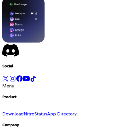
Social
Menu
Product
Download
Nitro
Status
App Directory
Company