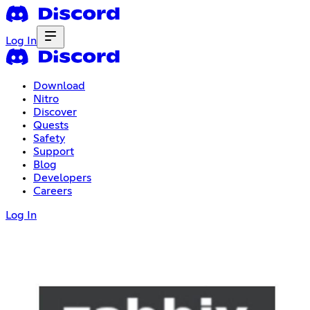
Log In
Download
Nitro
Discover
Quests
Safety
Support
Blog
Developers
Careers
Log In