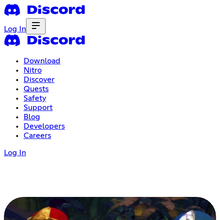
Log In
Download
Nitro
Discover
Quests
Safety
Support
Blog
Developers
Careers
Log In