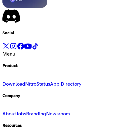
Social
Menu
Product
Download
Nitro
Status
App Directory
Company
About
Jobs
Branding
Newsroom
Resources