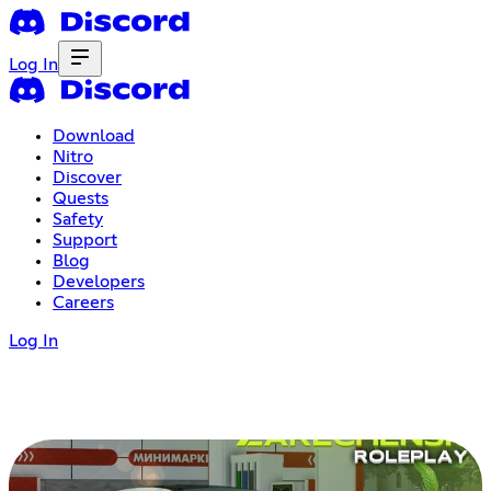
Log In
Download
Nitro
Discover
Quests
Safety
Support
Blog
Developers
Careers
Log In