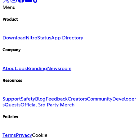
Menu
Product
Download
Nitro
Status
App Directory
Company
About
Jobs
Branding
Newsroom
Resources
Support
Safety
Blog
Feedback
Creators
Community
Developer
s
Quests
Official 3rd Party Merch
Policies
Terms
Privacy
Cookie