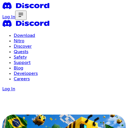
Log In
Download
Nitro
Discover
Quests
Safety
Support
Blog
Developers
Careers
Log In