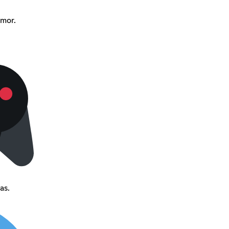
amor.
as.