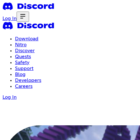
Log In
Download
Nitro
Discover
Quests
Safety
Support
Blog
Developers
Careers
Log In