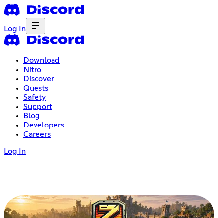
Log In
Download
Nitro
Discover
Quests
Safety
Support
Blog
Developers
Careers
Log In