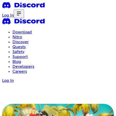
Log In
Download
Nitro
Discover
Quests
Safety
Support
Blog
Developers
Careers
Log In