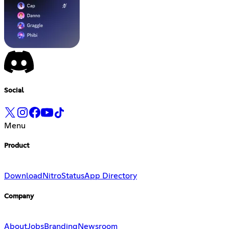
Social
Menu
Product
Download
Nitro
Status
App Directory
Company
About
Jobs
Branding
Newsroom