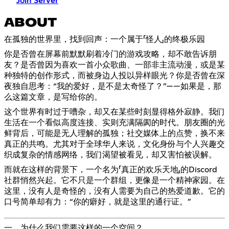
Join Server
ABOUT
在孤独的世界里，找到回声：一个属于「怪人」的终极乐园
你是否曾在屏幕前默默刷着冷门的游戏攻略，却不敢告诉朋
友？是否曾因为喜欢一首小众歌曲、一部非主流动漫，或是某
种独特的创作形式，而被身边人投以异样眼光？你是否曾在深
夜独自思考：“我的爱好，是不是太奇怪了？”——如果是，那
么这篇文章，是写给你的。
这个世界有时过于嘈杂，却又在某些时刻显得格外寂静。我们
生活在一个看似高度连接、实则充满隔阂的时代。朋友圈的光
鲜背后，可能是无人理解的孤独；社交媒体上的点赞，换不来
真正的共鸣。尤其对于全球华人来说，文化身份与个人兴趣交
织成复杂的情感网络，我们渴望被看见，却又害怕被误解。
而就在这样的背景下，一个名为「真正的欢乐天地」的Discord
社群悄然兴起。它不只是一个群组，更像是一个精神家园。在
这里，没有人是奇怪的，没有人需要为自己的热爱道歉。它的
口号简单却有力：“你的癖好，就是这里的通行证。”
一、为什么我们需要这样的一个空间？