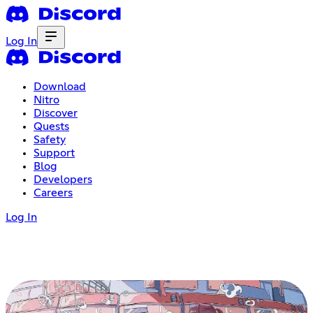
Log In
Download
Nitro
Discover
Quests
Safety
Support
Blog
Developers
Careers
Log In