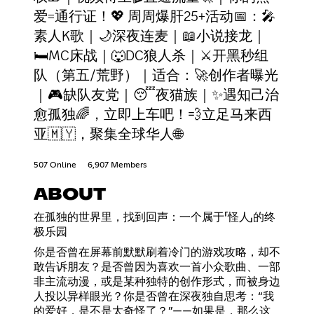
爱=通行证！💖 周周爆肝25+活动📅：🎤
素人K歌｜🌙深夜连麦｜📖小说接龙｜
🛏MC床战｜🐺DC狼人杀｜⚔开黑秒组
队（第五/荒野）｜适合：🚀创作者曝光
｜🎮缺队友党｜😴夜猫族｜✨遇知己治
愈孤独🌈，立即上车吧！💨立足马来西
亚🇲🇾，聚集全球华人🌐
507 Online
6,907 Members
ABOUT
在孤独的世界里，找到回声：一个属于「怪人」的终
极乐园
你是否曾在屏幕前默默刷着冷门的游戏攻略，却不
敢告诉朋友？是否曾因为喜欢一首小众歌曲、一部
非主流动漫，或是某种独特的创作形式，而被身边
人投以异样眼光？你是否曾在深夜独自思考：“我
的爱好，是不是太奇怪了？”——如果是，那么这