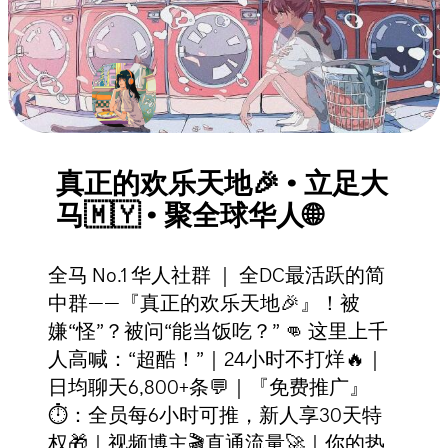
真正的欢乐天地🎉 · 立足大
马🇲🇾 · 聚全球华人🌐
全马 No.1 华人社群 ｜ 全DC最活跃的简
中群——『真正的欢乐天地🎉』！被
嫌“怪”？被问“能当饭吃？” 👊 这里上千
人高喊：“超酷！”｜24小时不打烊🔥｜
日均聊天6,800+条💬｜『免费推广』
⏱：全员每6小时可推，新人享30天特
权🎁｜视频博主🎬直通流量🚀｜你的热