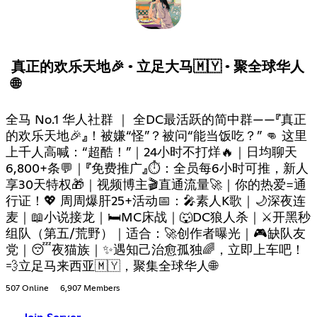
真正的欢乐天地🎉 · 立足大马🇲🇾 · 聚全球华人
🌐
全马 No.1 华人社群 ｜ 全DC最活跃的简中群——『真正
的欢乐天地🎉』！被嫌“怪”？被问“能当饭吃？” 👊 这里
上千人高喊：“超酷！”｜24小时不打烊🔥｜日均聊天
6,800+条💬｜『免费推广』⏱：全员每6小时可推，新人
享30天特权🎁｜视频博主🎬直通流量🚀｜你的热爱=通
行证！💖 周周爆肝25+活动📅：🎤素人K歌｜🌙深夜连
麦｜📖小说接龙｜🛏MC床战｜🐺DC狼人杀｜⚔开黑秒
组队（第五/荒野）｜适合：🚀创作者曝光｜🎮缺队友
党｜😴夜猫族｜✨遇知己治愈孤独🌈，立即上车吧！
💨立足马来西亚🇲🇾，聚集全球华人🌐
507 Online
6,907 Members