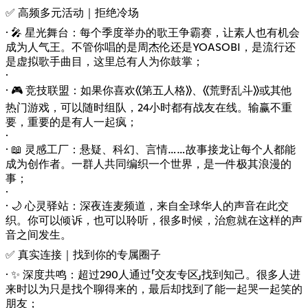
✅ 高频多元活动｜拒绝冷场
· 🎤 星光舞台：每个季度举办的歌王争霸赛，让素人也有机会
成为人气王。不管你唱的是周杰伦还是YOASOBI，是流行还
是虚拟歌手曲目，这里总有人为你鼓掌；
·
· 🎮 竞技联盟：如果你喜欢《第五人格》、《荒野乱斗》或其他
热门游戏，可以随时组队，24小时都有战友在线。输赢不重
要，重要的是有人一起疯；
·
· 📖 灵感工厂：悬疑、科幻、言情……故事接龙让每个人都能
成为创作者。一群人共同编织一个世界，是一件极其浪漫的
事；
·
· 🌙 心灵驿站：深夜连麦频道，来自全球华人的声音在此交
织。你可以倾诉，也可以聆听，很多时候，治愈就在这样的声
音之间发生。
✅ 真实连接｜找到你的专属圈子
· ✨ 深度共鸣：超过290人通过「交友专区」找到知己。很多人进
来时以为只是找个聊得来的，最后却找到了能一起哭一起笑的
朋友；