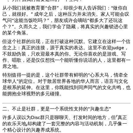
从小我们就被教育要“合群”，却很少有人告诉我们：“做你自
己，就很好。” 成年之后，这种压力并未消失。家人可能会叹
气问“这能当饭吃吗？”，朋友或许会嘀咕“都多大了还玩这
个？”。久而久之，我们学会了隐藏，将真实的兴趣锁进心里
的某个角落。
但这个社群的出现，正在打破这种沉默。它建立在这样一个信
念之上：真正的连接，源于真实的表达。这里不欢迎judge，
不鼓励伪装，只欢迎最本真的你。无论你喜欢的是游戏、写
作、唱歌，还是仅仅想找一个能听懂你说话的人，这里都有一
席之地。
特别值得一提的是，这个社群带有鲜明的“心系大马，情牵全
球华人”的定位。对于散居世界各地的华人而言，语言与文化
是根系的延伸。在这里，你既能找到同声同气的文化共鸣，也
能拥抱全球视野的多元碰撞。
二、不止是社群，更是一个系统性支持的“兴趣生态”
许多人误以为Disc群只是聊聊天、打发时间的地方，但「真正
的欢乐天地」却构建了一套完整的内容与活动机制，几乎像一
个精心设计的兴趣养成系统。