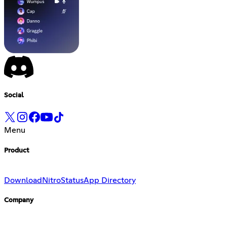
Social
Menu
Product
Download
Nitro
Status
App Directory
Company