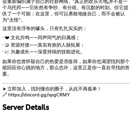
会重新编织属于自己的社群网络。「真正的欢乐天地」并不是一
个乌托邦——它依然有争吵、有分歧、有沉默的时刻。但它提
供了一个可能：在这里，你可以勇敢地做自己，而不会被认
为“太怪”。
这里没有浮夸的噱头，只有扎扎实实的：
· ❤️ 文化共鸣——同声同气的归属感；
· 🤝 资源对接——真实有效的人脉拓展；
· 📈 兴趣成长——深度持续的技能进化。
如果你也曾怀疑自己的热爱是否值得，如果你也渴望找到那个
能回应你心跳的地方，那么也许，这里正是你一直在寻找的答
案。
➤ 立即加入，找到懂你的圈子，从此不再孤单！
🔗
https://discord.gg/spgCRMY
Server Details