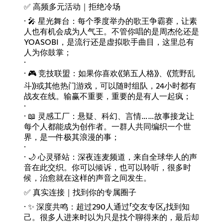
✅ 高频多元活动｜拒绝冷场
· 🎤 星光舞台：每个季度举办的歌王争霸赛，让素
人也有机会成为人气王。不管你唱的是周杰伦还是
YOASOBI，是流行还是虚拟歌手曲目，这里总有
人为你鼓掌；
·
· 🎮 竞技联盟：如果你喜欢《第五人格》、《荒野乱
斗》或其他热门游戏，可以随时组队，24小时都有
战友在线。输赢不重要，重要的是有人一起疯；
·
· 📖 灵感工厂：悬疑、科幻、言情……故事接龙让
每个人都能成为创作者。一群人共同编织一个世
界，是一件极其浪漫的事；
·
· 🌙 心灵驿站：深夜连麦频道，来自全球华人的声
音在此交织。你可以倾诉，也可以聆听，很多时
候，治愈就在这样的声音之间发生。
✅ 真实连接｜找到你的专属圈子
· ✨ 深度共鸣：超过290人通过「交友专区」找到知
己。很多人进来时以为只是找个聊得来的，最后却