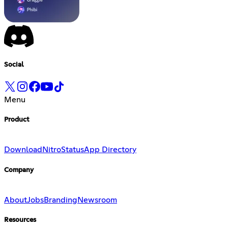
Social
Menu
Product
Download
Nitro
Status
App Directory
Company
About
Jobs
Branding
Newsroom
Resources