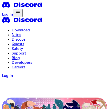
Log In
Download
Nitro
Discover
Quests
Safety
Support
Blog
Developers
Careers
Log In